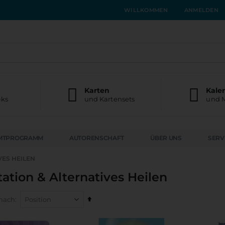
WILLKOMMEN
ANMELDEN
Karten
Kale
oks
und Kartensets
und 
MTPROGRAMM
AUTORENSCHAFT
ÜBER UNS
SERV
VES HEILEN
ation & Alternatives Heilen
In
 nach
absteigender
Reihenfolge