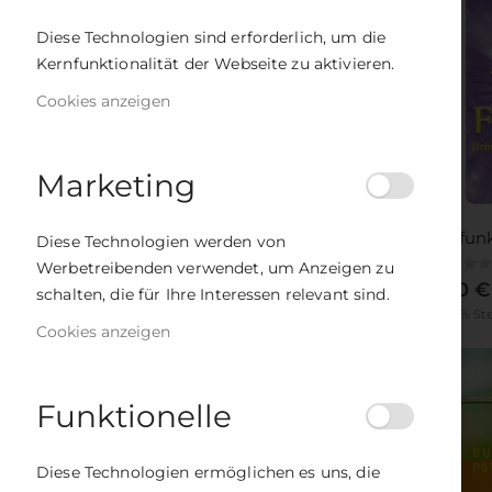
Diese Technologien sind erforderlich, um die
EMPFEHLUNGEN
Kernfunktionalität der Webseite zu aktivieren.
Der Weg der Wilden Frau
Cookies anzeigen
Rating:
0%
22,00 €
Inkl. 7% Steuern
Marketing
Zeit für Weiblichkeit
Rating:
Lichtfun
Diese Technologien werden von
0%
22,00 €
Werbetreibenden verwendet, um Anzeigen zu
Rating:
0%
Inkl. 7% Steuern
13,00 €
schalten, die für Ihre Interessen relevant sind.
Inkl. 19% S
Das große Ayurveda-Heilbuch
Cookies anzeigen
Rating:
0%
19,00 €
Inkl. 7% Steuern
Funktionelle
Diese Technologien ermöglichen es uns, die