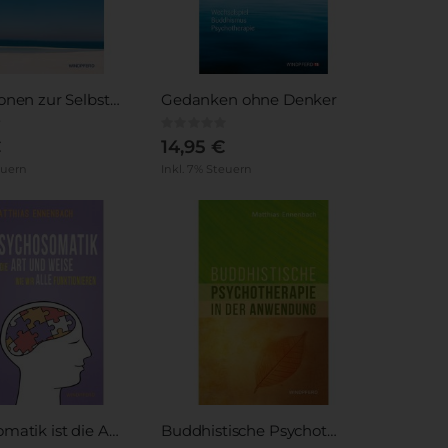
Meditationen zur Selbsterkenntnis
Gedanken ohne Denker
Rating:
0%
€
14,95 €
euern
Inkl. 7% Steuern
Psychosomatik ist die Art und Weise wie wir alle funktionieren
Buddhistische Psychotherapie in der Anwendung