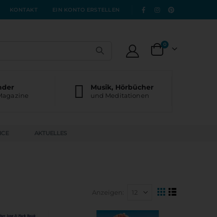
|
KONTAKT
EIN KONTO ERSTELLEN
Artikel
0
Warenkorb
nder
Musik, Hörbücher
Magazine
und Meditationen
ICE
AKTUELLES
Anzeigen
Ansicht
Raster
Liste
als