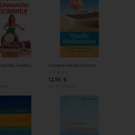
Schamanisches Heiltrommeln
Visuelle Meditationen
Rating:
0%
€
12,95 €
euern
Inkl. 7% Steuern