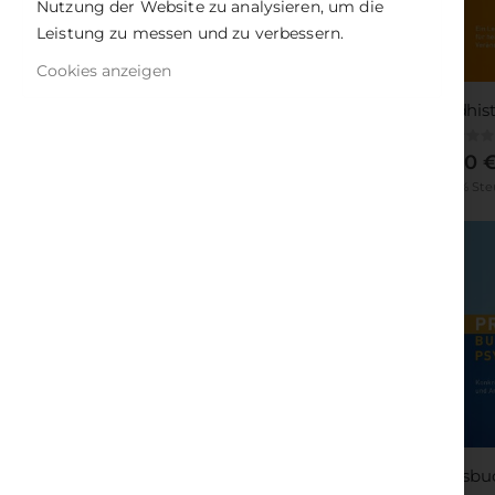
Nutzung der Website zu analysieren, um die
Leistung zu messen und zu verbessern.
Cookies anzeigen
Rating:
0%
20,00 
Inkl. 7% St