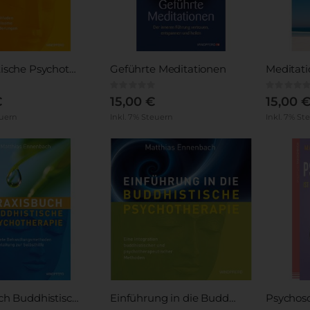
Buddhistische Psychotherapie
Geführte Meditationen
Rating:
Rating:
0%
0%
€
15,00 €
15,00 
euern
Inkl. 7% Steuern
Inkl. 7% St
Praxisbuch Buddhistische Psychotherapie
Einführung in die Buddhistische Psychotherapie