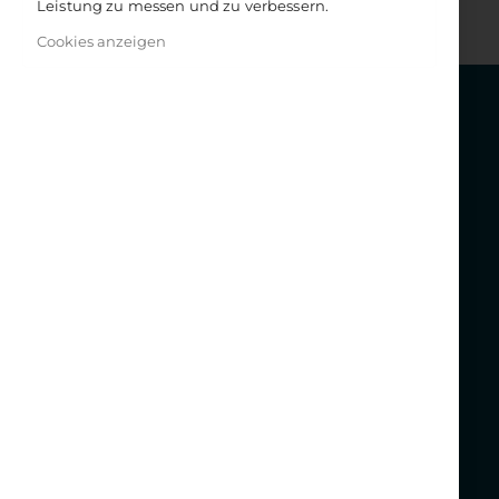
Leistung zu messen und zu verbessern.
Cookies anzeigen
Get in touch
KONTAKT
WINDPFERD
KVG Kölner Verlagsgesellschaft mbH
Gutenbergstr. 33
D-50823 Köln
Tel. +49 (0)221 65051210
Kontaktformular
INFORMATIONEN