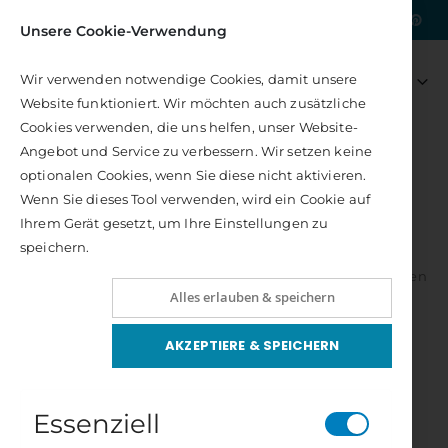
|
Kostenlose Lieferung nach DE
Unsere Cookie-Verwendung
Artikel
0
Wir verwenden notwendige Cookies, damit unsere
Navigation
Tattva Sonderheft - Heilige Sexualität
Chakra-Energie Karten
Warenkorb
Website funktioniert. Wir möchten auch zusätzliche
umschalten
Rating:
Rating:
0%
0%
Cookies verwenden, die uns helfen, unser Website-
11,80 €
27,00 €
Angebot und Service zu verbessern. Wir setzen keine
Inkl. 7% Steuern
Inkl. 7% Steuern
AUTORENSCHAFT
AUTOREN S – Z
SANDERS, PETE A.
optionalen Cookies, wenn Sie diese nicht aktivieren.
Sanders, Pete A.
Kosmobiologische Empfängnisplanung
Das große Ayurveda-Heilbuch
Wenn Sie dieses Tool verwenden, wird ein Cookie auf
Bewertung:
Rating:
100%
0%
Ihrem Gerät gesetzt, um Ihre Einstellungen zu
Pete A. Sanders hat während der Jahre, die er am
16,00 €
19,00 €
speichern.
Massachusetts Institute of Technology Biomedizinische
Inkl. 7% Steuern
Inkl. 7% Steuern
Chemie und Neuralgie studierte, Grundlagen und Methoden
Der Weg der Wilden Frau
Alles erlauben & speichern
entdeckt, die übersinnliche Wahrnehmung für jeden
Rating:
0%
möglich macht.
22,00 €
AKZEPTIERE & SPEICHERN
Inkl. 7% Steuern
Informationen zu Kursen nach der Freesoul-Methode von
Pete A. Sanders:
Essenziell
www.freesoul.net