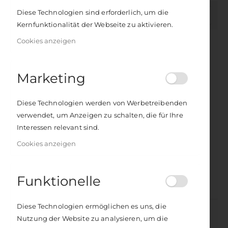
Diese Technologien sind erforderlich, um die
In
FILTER
Kernfunktionalität der Webseite zu aktivieren.
absteigender
Reihenfolge
Cookies anzeigen
Marketing
Diese Technologien werden von Werbetreibenden
verwendet, um Anzeigen zu schalten, die für Ihre
Interessen relevant sind.
Cookies anzeigen
Das Handbuch übersinnlicher Wahrnehmung
Joy Touch
Rating:
Rating:
0%
0%
18,00 €
14,90 €
Funktionelle
Inkl. 7% Steuern
Inkl. 7% Steuern
Diese Technologien ermöglichen es uns, die
Nutzung der Website zu analysieren, um die