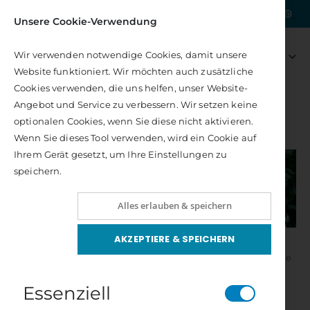
|
Kostenlose Lieferung nach DE
Unsere Cookie-Verwendung
Artikel
0
Wir verwenden notwendige Cookies, damit unsere
Navigation
Hellfühligkeit
Kosmobiologische Empfängnisplanung
Warenkorb
Website funktioniert. Wir möchten auch zusätzliche
umschalten
Bewertung:
Bewertung:
100%
100%
Cookies verwenden, die uns helfen, unser Website-
22,00 €
16,00 €
Angebot und Service zu verbessern. Wir setzen keine
Inkl. 7% Steuern
Inkl. 7% Steuern
AUTORENSCHAFT
AUTOREN S – Z
WÖHR, MANJA
optionalen Cookies, wenn Sie diese nicht aktivieren.
Wöhr, Manja
Chakra-Energie Karten
Das große Ayurveda-Heilbuch
Wenn Sie dieses Tool verwenden, wird ein Cookie auf
Rating:
Rating:
0%
0%
Ihrem Gerät gesetzt, um Ihre Einstellungen zu
Als Kind hatte Manja Wöhr zwei
27,00 €
19,00 €
speichern.
Träume. Sie wollte nach Afrika gehen
Inkl. 7% Steuern
Inkl. 7% Steuern
und Malerin werden – beides hat sie
Tattva Sonderheft - Heilige Sexualität
Alles erlauben & speichern
verwirklicht. Nach zehn Jahren im
Rating:
0%
Ausland, davon sechs in Kenia, übte
11,80 €
AKZEPTIERE & SPEICHERN
sie zunächst einen bodenständigen
Inkl. 7% Steuern
Beruf aus, doch die Liebe zur Malerei siegte. So quittierte sie
ihre Tätigkeit als Unternehmensberaterin und studierte
Essenziell
Kunst.