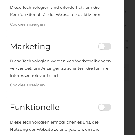
Seit 2007 arbeitet Manja Wöhr als freischaffende Künstlerin
Diese Technologien sind erforderlich, um die
und Kunstdozentin in der beruflichen Rehabilitation, wo sie
Kernfunktionalität der Webseite zu aktivieren.
mit wunderbaren Menschen arbeitet, die es aus
Cookies anzeigen
unterschiedlichen Gründen seelisch aus der Bahn geworfen
hat. In ihrer Arbeit als Künstlerin und Kunstdozentin hat
Manja ihre Berufung gefunden, und mit ihrer kleinen wilden
Marketing
Frau möchte sie andere Menschen ermutigen, ihren eigenen
Weg zu gehen.
Diese Technologien werden von Werbetreibenden
verwendet, um Anzeigen zu schalten, die für Ihre
In
FILTER
Interessen relevant sind.
absteigender
Cookies anzeigen
Reihenfolge
Funktionelle
Diese Technologien ermöglichen es uns, die
Nutzung der Website zu analysieren, um die