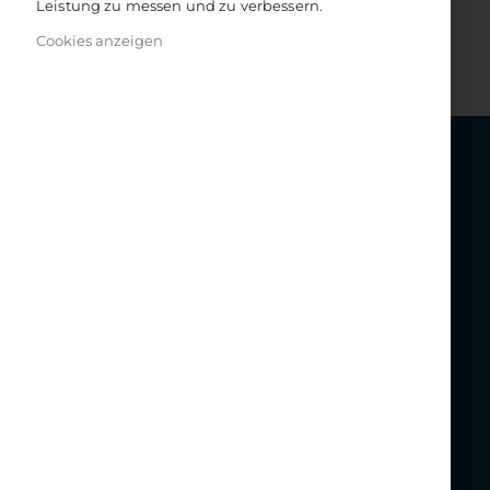
Leistung zu messen und zu verbessern.
Cookies anzeigen
Get in touch
KONTAKT
WINDPFERD
KVG Kölner Verlagsgesellschaft mbH
Gutenbergstr. 33
D-50823 Köln
Tel. +49 (0)221 65051210
Kontaktformular