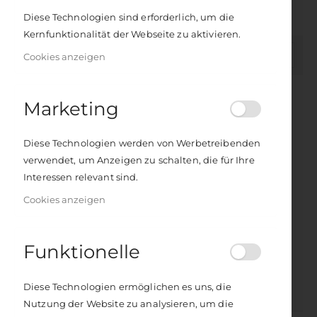
gesunder Ernährung setzen.
Diese Technologien sind erforderlich, um die
Kernfunktionalität der Webseite zu aktivieren.
In
FILTER
Cookies anzeigen
absteigender
Reihenfolge
Marketing
Diese Technologien werden von Werbetreibenden
verwendet, um Anzeigen zu schalten, die für Ihre
Interessen relevant sind.
Cookies anzeigen
Cat's Claw
Funktionelle
Rating:
0%
12,00 €
Diese Technologien ermöglichen es uns, die
Inkl. 7% Steuern
Nutzung der Website zu analysieren, um die