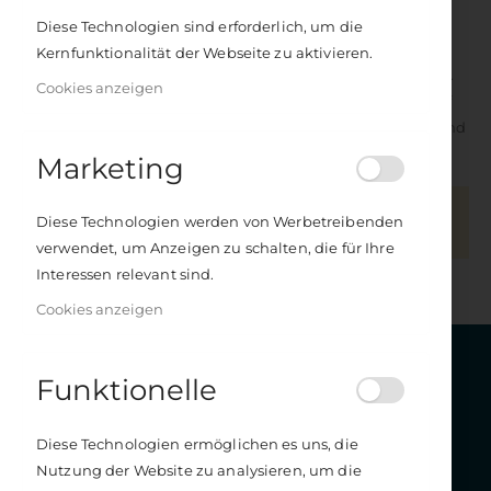
speziellen Diäten auseinandersetzen, liegt in östlichen
Diese Technologien sind erforderlich, um die
Ideen der Schwerpunkt auf Ganzheitlichkeit sowie dem
Kernfunktionalität der Webseite zu aktivieren.
Ausgleich und der Harmonisierung von Energiezuständen.
Cookies anzeigen
Martha P. Heinen praktiziert seit 1984 Kochen mit den Fünf
Elementen und gibt ihr Wissen in Vorträgen, Seminaren und
Beratungen weiter.
Marketing
Wir können keine Produkte entsprechend dieser
Diese Technologien werden von Werbetreibenden
Auswahl finden
verwendet, um Anzeigen zu schalten, die für Ihre
Interessen relevant sind.
Cookies anzeigen
Get in touch
Funktionelle
KONTAKT
WINDPFERD
Diese Technologien ermöglichen es uns, die
KVG Kölner Verlagsgesellschaft mbH
Nutzung der Website zu analysieren, um die