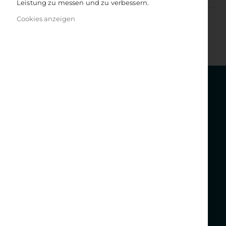
Leistung zu messen und zu verbessern.
Cookies anzeigen
Get in touch
KONTAKT
WINDPFERD
KVG Kölner Verlagsgesellschaft mbH
Gutenbergstr. 33
D-50823 Köln
Tel. +49 (0)221 65051210
Kontaktformular