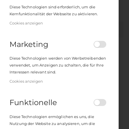
anwenden. Sie lebt glücklich mit ihrem Mann und Sohn in
Diese Technologien sind erforderlich, um die
der italienischen Schweiz.
Kernfunktionalität der Webseite zu aktivieren.
Cookies anzeigen
In
FILTER
absteigender
Reihenfolge
Marketing
Diese Technologien werden von Werbetreibenden
verwendet, um Anzeigen zu schalten, die für Ihre
Interessen relevant sind.
Cookies anzeigen
Funktionelle
Die Alchemie der Wechseljahre
Rating:
Diese Technologien ermöglichen es uns, die
0%
17,00 €
Nutzung der Website zu analysieren, um die
Inkl. 7% Steuern