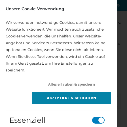
|
Kostenlose Lieferung nach DE
Unsere Cookie-Verwendung
Artikel
0
Wir verwenden notwendige Cookies, damit unsere
Navigation
Tattva Sonderheft - Heilige Sexualität
Zeit für Weiblichkeit
Warenkorb
Website funktioniert. Wir möchten auch zusätzliche
umschalten
Rating:
Rating:
0%
0%
Cookies verwenden, die uns helfen, unser Website-
11,80 €
22,00 €
Angebot und Service zu verbessern. Wir setzen keine
Inkl. 7% Steuern
Inkl. 7% Steuern
AUTORENSCHAFT
AUTOREN L – R
MEIL, CHRISTOPHER
optionalen Cookies, wenn Sie diese nicht aktivieren.
Meil, Christopher
Hellfühligkeit
Der Weg der Wilden Frau
Wenn Sie dieses Tool verwenden, wird ein Cookie auf
Bewertung:
Rating:
100%
0%
Ihrem Gerät gesetzt, um Ihre Einstellungen zu
Christopher Meil, Diplom-Betriebswirt (FH), ist Berater für
22,00 €
22,00 €
speichern.
Werbeoptimierung mit über 13 Jahren Erfahrung im
Inkl. 7% Steuern
Inkl. 7% Steuern
Onlinebusiness und -Marketing im Kontext lebendiger
Chakra-Energie Karten
Alles erlauben & speichern
Methoden und Prozesse.
Rating:
0%
27,00 €
AKZEPTIERE & SPEICHERN
Inkl. 7% Steuern
In
FILTER
absteigender
Reihenfolge
Essenziell