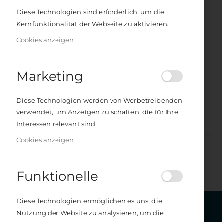
Diese Technologien sind erforderlich, um die
Kernfunktionalität der Webseite zu aktivieren.
Cookies anzeigen
Marketing
Bärenstarke Fragen
Bärenstarke Fragen – Premium Edition
Diese Technologien werden von Werbetreibenden
Rating:
Rating:
0%
0%
12,99 €
18,00 €
verwendet, um Anzeigen zu schalten, die für Ihre
Inkl. 19% Steuern
Inkl. 19% Steuern
Interessen relevant sind.
Cookies anzeigen
Funktionelle
Get in touch
Diese Technologien ermöglichen es uns, die
Nutzung der Website zu analysieren, um die