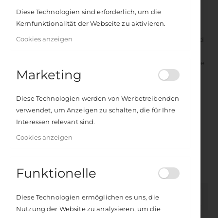
ätherische Öle geschenkt – eine wichtige Richtung.
Diese Technologien sind erforderlich, um die
Kernfunktionalität der Webseite zu aktivieren.
Als Mutter von drei Kindern suchte sie für ihre Familie und
Cookies anzeigen
sich selbst nach natürlichen und gesunden Wirkstoffen und
entdeckte für sich die wahre Aromatherapie, d.h.
naturbelassene ätherische Öle. Sie absolvierte verschiedene
Marketing
Ausbildungen im Bereich Aromatherapie, unter anderem
die Ausbildung zur „ärztlich geprüften Aromatologin“.
Martha Pichler gründete gemeinsam mit ihrem Ehemann
Diese Technologien werden von Werbetreibenden
das Aroma-Schulungsinstitut „Aromainstitut Pichler“ für
verwendet, um Anzeigen zu schalten, die für Ihre
Erwachsenenbildung im Bereich Aromatherapie in
Interessen relevant sind.
Marchtrenk/Oberösterreich. Heute lebt die Autorin
Cookies anzeigen
gemeinsam mit ihrem Mann und einer ihrer Töchter, zwei
Katzen, einem Hund und einer Schildkröte im ländlichen
Oberösterreich.
Funktionelle
In
FILTER
Diese Technologien ermöglichen es uns, die
absteigender
Nutzung der Website zu analysieren, um die
Reihenfolge