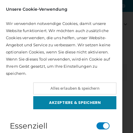
|
Kostenlose Lieferung nach DE
Unsere Cookie-Verwendung
Artikel
0
Wir verwenden notwendige Cookies, damit unsere
Navigation
Warenkorb
Website funktioniert. Wir möchten auch zusätzliche
umschalten
Cookies verwenden, die uns helfen, unser Website-
Angebot und Service zu verbessern. Wir setzen keine
NEUERSCHEINUNGEN
HERBSTNEUHEITEN 2026
optionalen Cookies, wenn Sie diese nicht aktivieren.
Herbstneuheiten 2026
Wenn Sie dieses Tool verwenden, wird ein Cookie auf
Ihrem Gerät gesetzt, um Ihre Einstellungen zu
In
FILTER
speichern.
absteigender
Reihenfolge
Chakra-Energie Karten
Zeit für Weiblichkeit
Alles erlauben & speichern
Rating:
Rating:
0%
0%
27,00 €
22,00 €
AKZEPTIERE & SPEICHERN
Inkl. 7% Steuern
Inkl. 7% Steuern
Kosmobiologische Empfängnisplanung
Hellfühligkeit
Essenziell
Bewertung:
Bewertung:
100%
100%
16,00 €
22,00 €