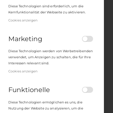
Inkl. 7% Steuern
Inkl. 7% Steuern
Diese Technologien sind erforderlich, um die
Lily & Tom - Der kleine Samurai findet seine Mitte
Kernfunktionalität der Webseite zu aktivieren.
Meditationen fürs Herz
Im Himmel geborgen - Was meine Tochter uns aus dem Jenseits erzählt
Rating:
0%
Cookies anzeigen
Rating:
Rating:
18,00 €
0%
0%
24,00 €
20,00 €
Inkl. 7% Steuern
Inkl. 7% Steuern
Inkl. 7% Steuern
Marketing
Diese Technologien werden von Werbetreibenden
verwendet, um Anzeigen zu schalten, die für Ihre
Interessen relevant sind.
Cookies anzeigen
Funktionelle
Familientrauma heilen
Der Mythos Freiheit
Rating:
Rating:
Diese Technologien ermöglichen es uns, die
0%
0%
22,00 €
20,00 €
Nutzung der Website zu analysieren, um die
Inkl. 7% Steuern
Inkl. 7% Steuern