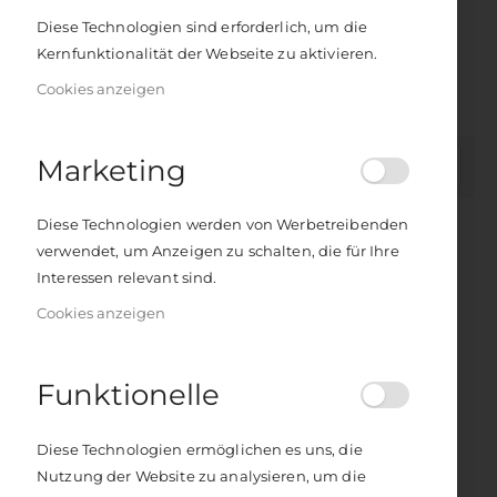
dieses Buch hat Sandra die praktischen Anleitungen sowie
Diese Technologien sind erforderlich, um die
die Details zu den Asanas beigesteuert. David lieferte das
Kernfunktionalität der Webseite zu aktivieren.
Hintergrundmaterial über Yoga und Ayurveda und den
Cookies anzeigen
größten Teil der Theorie über ayurvedische Asanas.
Marketing
In
FILTER
absteigender
Reihenfolge
Diese Technologien werden von Werbetreibenden
verwendet, um Anzeigen zu schalten, die für Ihre
Interessen relevant sind.
Cookies anzeigen
Funktionelle
Diese Technologien ermöglichen es uns, die
Yoga und die ayurvedischen Energietypen
Nutzung der Website zu analysieren, um die
Rating: