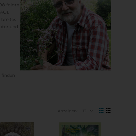
98 folgte
AO).
breites
utor und
 finden
Anzeigen
Ansicht
Raster
Liste
als