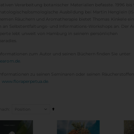
18,00 €
22,00 €
ativen Verarbeitung botanischer Materialien befasste. 1996 bis 
Inkl. 7% Steuern
Inkl. 7% Steuern
matologische/osmologische Ausbildung bei Martin Henglein (IS
Hellfühligkeit
Chakra-Energie Karten
hemen Räuchern und Aromatherapie bietet Thomas Kinkele ein 
Bewertung:
Rating:
 an Selbstentfaltungs- und Informations-Workshops an. Der A
100%
0%
22,00 €
27,00 €
erte lebt unweit von Hamburg in seinem persönlichen
Inkl. 7% Steuern
Inkl. 7% Steuern
aradies.
Zeit für Weiblichkeit
nformationen zum Autor und seinen Büchern finden Sie unter:
Rating:
0%
earom.de
.
22,00 €
Inkl. 7% Steuern
Informationen zu seinen Seminaren oder seinen Räucherstoffen
:
www.floraperpetua.de
.
In
 nach
absteigender
Reihenfolge