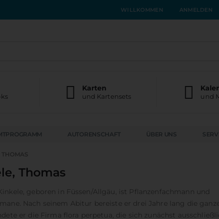
WILLKOMMEN
ANMELDEN
Karten
Kale
oks
und Kartensets
und 
MTPROGRAMM
AUTORENSCHAFT
ÜBER UNS
SERV
, THOMAS
ele, Thomas
inkele, geboren in Füssen/Allgäu, ist Pflanzenfachmann und
Lily & Tom - Der kleine Samurai findet seine Mitte
Der Weg der Wilden Frau
mane. Nach seinem Abitur bereiste er drei Jahre lang die ganze
Rating:
Rating:
dete er die Firma flora perpetua, die sich zunächst ausschließl
0%
0%