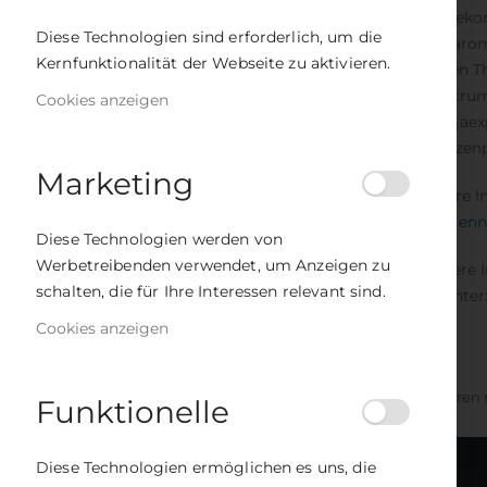
19,00 €
der dekor
Inkl. 7% Steuern
Diese Technologien sind erforderlich, um die
eine aro
Kernfunktionalität der Webseite zu aktivieren.
Kosmobiologische Empfängnisplanung
Zu den T
Bewertung:
Spektrum
Cookies anzeigen
100%
16,00 €
Aromaexp
Inkl. 7% Steuern
Pflanzenp
Marketing
Tattva Sonderheft - Heilige Sexualität
Nähere I
Rating:
0%
www.enn
11,80 €
Diese Technologien werden von
Inkl. 7% Steuern
Werbetreibenden verwendet, um Anzeigen zu
Weitere 
schalten, die für Ihre Interessen relevant sind.
Sie unter
Cookies anzeigen
Sortieren
Funktionelle
Diese Technologien ermöglichen es uns, die