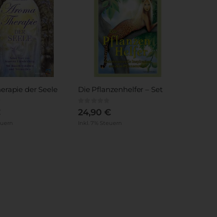
rapie der Seele
Die Pflanzenhelfer – Set
Rating:
0%
€
24,90 €
euern
Inkl. 7% Steuern