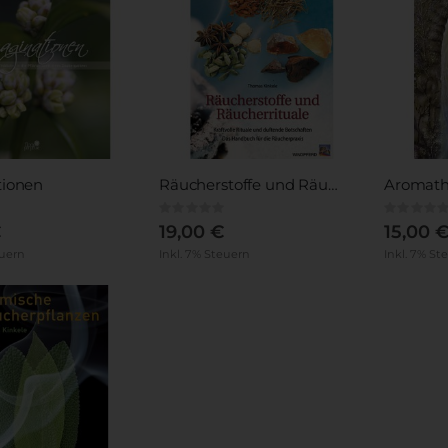
tionen
Räucherstoffe und Räucherrituale
Aromathe
Rating:
Rating:
0%
0%
€
19,00 €
15,00 
euern
Inkl. 7% Steuern
Inkl. 7% St