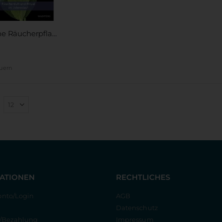
Heimische Räucherpflanzen
€
euern
ATIONEN
RECHTLICHES
nto/Login
AGB
Datenschutz
g/Bezahlung
Impressum