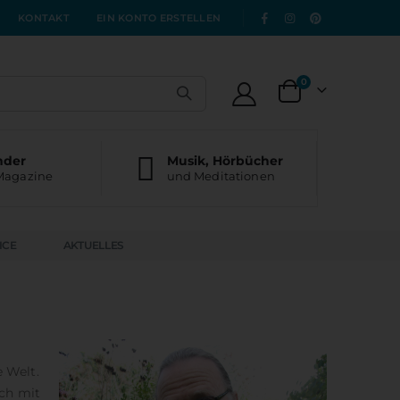
|
KONTAKT
EIN KONTO ERSTELLEN
Artikel
0
Warenkorb
nder
Musik, Hörbücher
Magazine
und Meditationen
ICE
AKTUELLES
 Welt.
ich mit