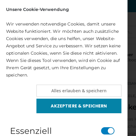
Kostenlose Lieferung nach DE
Unsere Cookie-Verwendung
Wir verwenden notwendige Cookies, damit unsere
Website funktioniert. Wir möchten auch zusätzliche
Alle(s)
Cookies verwenden, die uns helfen, unser Website-
Angebot und Service zu verbessern. Wir setzen keine
optionalen Cookies, wenn Sie diese nicht aktivieren.
Bücher
und Ebo
Wenn Sie dieses Tool verwenden, wird ein Cookie auf
Ihrem Gerät gesetzt, um Ihre Einstellungen zu
speichern.
NEUHEITEN
GESA
Alles erlauben & speichern
AUTORENSCHAFT
AUTOREN H – K
KINKELE
Kink
AKZEPTIERE & SPEICHERN
EMPFEHLUNGEN
Thomas K
Das große Ayurveda-Heilbuch
Duftscha
Essenziell
Rating:
1975 grün
0%