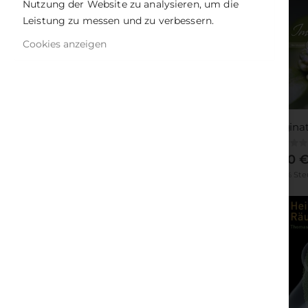
Nutzung der Website zu analysieren, um die
Leistung zu messen und zu verbessern.
Cookies anzeigen
Imagina
Rating:
0%
29,90 
Inkl. 7% St