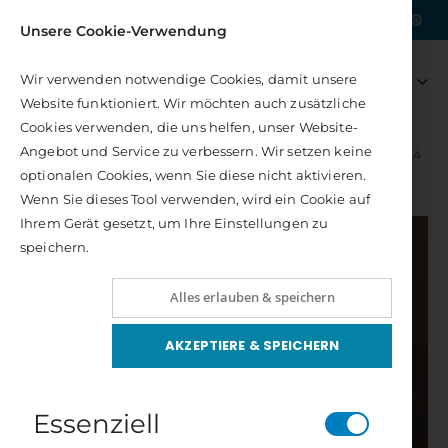
|
Kostenlose Lieferung nach DE
Unsere Cookie-Verwendung
Artikel
0
Wir verwenden notwendige Cookies, damit unsere
Navigation
Warenkorb
Website funktioniert. Wir möchten auch zusätzliche
umschalten
Cookies verwenden, die uns helfen, unser Website-
Angebot und Service zu verbessern. Wir setzen keine
AUTORENSCHAFT
AUTOREN H – K
ISTERLING, ANNIKA
optionalen Cookies, wenn Sie diese nicht aktivieren.
Isterling, Annika
Wenn Sie dieses Tool verwenden, wird ein Cookie auf
Ihrem Gerät gesetzt, um Ihre Einstellungen zu
Annika
speichern.
Isterling
ist
Kosmobiologische Empfängnisplanung
Hellfühligkeit
Mentorin für
Bewertung:
Bewertung:
Alles erlauben & speichern
100%
100%
moderne
16,00 €
22,00 €
Spiritualität
Inkl. 7% Steuern
Inkl. 7% Steuern
AKZEPTIERE & SPEICHERN
und Expertin
Lily & Tom - Der kleine Samurai findet seine Mitte
Das große Ayurveda-Heilbuch
darin, die Tiefen
Rating:
Rating:
des Lebens mit
0%
0%
18,00 €
19,00 €
Essenziell
der Realität des
Inkl. 7% Steuern
Inkl. 7% Steuern
Alltags zu