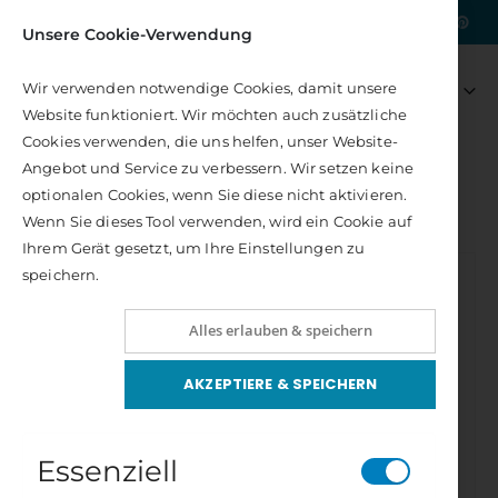
|
Kostenlose Lieferung nach DE
Unsere Cookie-Verwendung
Artikel
0
Wir verwenden notwendige Cookies, damit unsere
Navigation
Warenkorb
Website funktioniert. Wir möchten auch zusätzliche
umschalten
Cookies verwenden, die uns helfen, unser Website-
Angebot und Service zu verbessern. Wir setzen keine
GESAMTPROGRAMM
optionalen Cookies, wenn Sie diese nicht aktivieren.
MEDITATION & ALTERNATIVES HEILEN
Wenn Sie dieses Tool verwenden, wird ein Cookie auf
SCHAMANISCHES HEILTROMMELN
Ihrem Gerät gesetzt, um Ihre Einstellungen zu
Zum
speichern.
Ende
der
Alles erlauben & speichern
Bildergalerie
springen
AKZEPTIERE & SPEICHERN
Essenziell