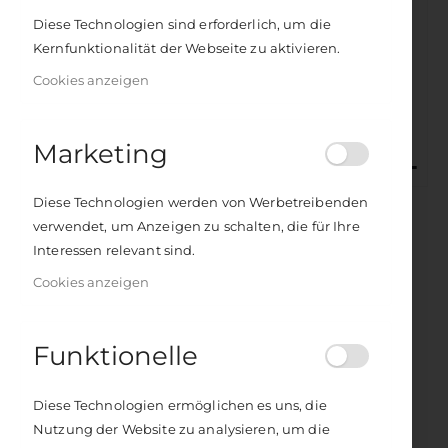
Diese Technologien sind erforderlich, um die
Kernfunktionalität der Webseite zu aktivieren.
Cookies anzeigen
Marketing
Zum
Diese Technologien werden von Werbetreibenden
Anfang
Mark Hosak und Junghee Jang
verwendet, um Anzeigen zu schalten, die für Ihre
Schamanisches
der
Interessen relevant sind.
Bildergalerie
Heiltrommeln
springen
Cookies anzeigen
Die intuitive Methode zur Erweckung von
Sinnlichkeit, Lust und Lebensfreude!
Funktionelle
ISBN
978-3-89385-579-7
190 Seiten
Diese Technologien ermöglichen es uns, die
Seien Sie der erste, der dieses Produkt bewertet
Nutzung der Website zu analysieren, um die