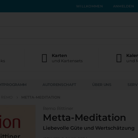
WILLKOMMEN
ANMELDEN
Karten
Kale
oks
und Kartensets
und 
MTPROGRAMM
AUTORENSCHAFT
ÜBER UNS
SERV
, REMO
METTA-MEDITATION
Remo Rittiner
Metta-Meditation
Liebevolle Güte und Wertschätzung