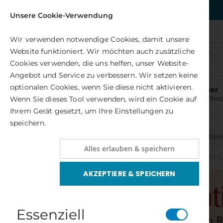
Kostenlose Lieferung nach DE
Unsere Cookie-Verwendung
Wir verwenden notwendige Cookies, damit unsere
Website funktioniert. Wir möchten auch zusätzliche
Alle(s)
Cookies verwenden, die uns helfen, unser Website-
Angebot und Service zu verbessern. Wir setzen keine
optionalen Cookies, wenn Sie diese nicht aktivieren.
Bücher
und Ebo
Wenn Sie dieses Tool verwenden, wird ein Cookie auf
Ihrem Gerät gesetzt, um Ihre Einstellungen zu
speichern.
NEUHEITEN
GESA
Alles erlauben & speichern
AUTORENSCHAFT
AUTOREN L – R
RITTINER
AKZEPTIERE & SPEICHERN
Zum
Ende
der
Bildergalerie
Essenziell
springen