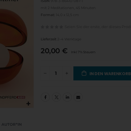
ISBN
978-3-86410-087-1
mit 2 Meditationen, 45 Minuten
Format:
14,0 x 12,5 cm
Seien Sie der erste, der dieses Pro
Lieferzeit
2–4 Werktage
20,00 €
Inkl. 7% Steuern
IN DEN WARENKORB
AUTOR*IN