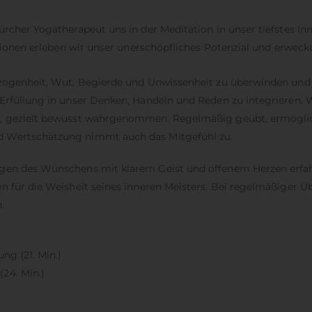
rcher Yogatherapeut uns in der Meditation in unser tiefstes Inne
ationen erleben wir unser unerschöpfliches Potenzial und erweck
ezogenheit, Wut, Begierde und Unwissenheit zu überwinden und 
 Erfüllung in unser Denken, Handeln und Reden zu integrieren.
en, gezielt bewusst wahrgenommen. Regelmäßig geübt, ermögli
d Wertschätzung nimmt auch das Mitgefühl zu.
ngen des Wünschens mit klarem Geist und offenem Herzen erfah
en für die Weisheit seines inneren Meisters. Bei regelmäßiger
.
ng (21. Min.)
24. Min.)