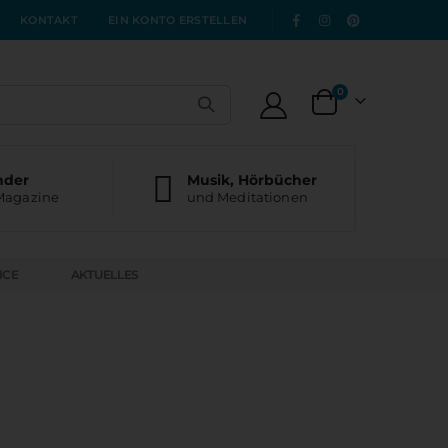
|
KONTAKT
EIN KONTO ERSTELLEN
Artikel
0
Warenkorb
nder
Musik, Hörbücher
Magazine
und Meditationen
ICE
AKTUELLES