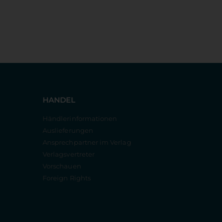
HANDEL
Händlerinformationen
Auslieferungen
Ansprechpartner im Verlag
Verlagsvertreter
Vorschauen
Foreign Rights