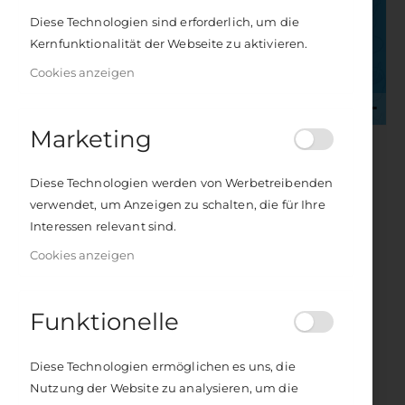
Diese Technologien sind erforderlich, um die
Kernfunktionalität der Webseite zu aktivieren.
Cookies anzeigen
Marketing
Zum
Anfang
Judith Binias
Eat me, Kali
der
Diese Technologien werden von Werbetreibenden
Bildergalerie
Die Seele isst mit – durch Yoga zu einem
verwendet, um Anzeigen zu schalten, die für Ihre
springen
gesunden Essverhalten
Interessen relevant sind.
ISBN
978-3-86410-194-6
Cookies anzeigen
112 Seiten, farbig
Format:
16,0 x 16,0 cm
Funktionelle
Seien Sie der erste, der dieses Produkt bewertet
Lieferzeit
2–4 Werktage
Diese Technologien ermöglichen es uns, die
14,95 €
Nutzung der Website zu analysieren, um die
Inkl. 7% Steuern