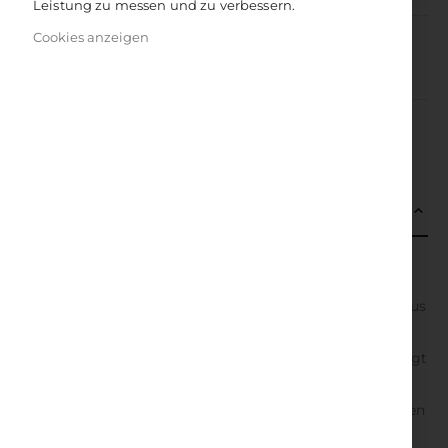
Leistung zu messen und zu verbessern.
Cookies anzeigen
IN DEN WARENKORB
DETAILS
Diätwahn oder Frustessen – emotionaler Stress schlägt
vielen Menschen auf den Magen. Plötzlich geht der Fokus
auf das Äußere: Der Körper wird zur Projektionsfläche,
damit die wahren Probleme in den Hintergrund gedrängt
werden. Magersucht, Bulimie oder Adipositas sind
schwerwiegende Erkrankungen, die oft mit Depressionen
und Suizid-Gedanken einhergehen. Yoga kann diesen