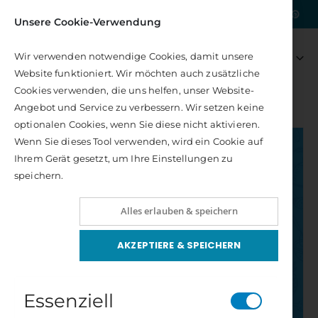
|
Kostenlose Lieferung nach DE
Unsere Cookie-Verwendung
Artikel
0
Wir verwenden notwendige Cookies, damit unsere
Navigation
Warenkorb
Website funktioniert. Wir möchten auch zusätzliche
umschalten
Cookies verwenden, die uns helfen, unser Website-
Angebot und Service zu verbessern. Wir setzen keine
GESAMTPROGRAMM
YOGA
EAT ME, KALI
optionalen Cookies, wenn Sie diese nicht aktivieren.
Zum
Wenn Sie dieses Tool verwenden, wird ein Cookie auf
Ende
Ihrem Gerät gesetzt, um Ihre Einstellungen zu
der
speichern.
Bildergalerie
springen
Alles erlauben & speichern
AKZEPTIERE & SPEICHERN
Essenziell