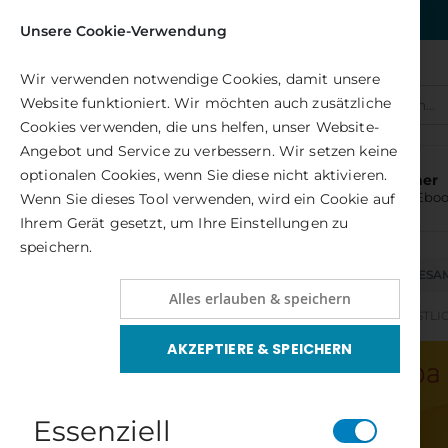
Kostenlose Lieferung nach DE
Unsere Cookie-Verwendung
Wir verwenden notwendige Cookies, damit unsere
Website funktioniert. Wir möchten auch zusätzliche
Alle(s)
Cookies verwenden, die uns helfen, unser Website-
Angebot und Service zu verbessern. Wir setzen keine
optionalen Cookies, wenn Sie diese nicht aktivieren.
Bücher
und Ebo
Wenn Sie dieses Tool verwenden, wird ein Cookie auf
Ihrem Gerät gesetzt, um Ihre Einstellungen zu
speichern.
NEUHEITEN
GESA
Alles erlauben & speichern
GESAMTPROGRAMM
BUDDHISMUS, ZEN, ÖSTLI
AKZEPTIERE & SPEICHERN
Zum
Ende
der
Bildergalerie
Essenziell
springen