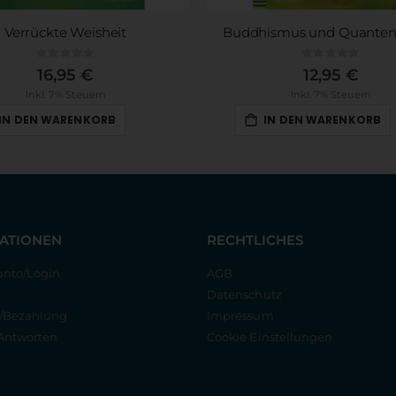
Verrückte Weisheit
Buddhismus und Quanten
Rating:
Rating:
0%
0%
16,95 €
12,95 €
Inkl. 7% Steuern
Inkl. 7% Steuern
IN DEN WARENKORB
IN DEN WARENKORB
ATIONEN
RECHTLICHES
nto/Login
AGB
Datenschutz
g/Bezahlung
Impressum
Antworten
Cookie Einstellungen