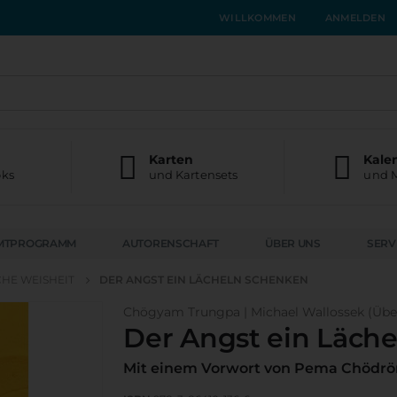
WILLKOMMEN
ANMELDEN
Karten
Kale
oks
und Kartensets
und 
MTPROGRAMM
AUTORENSCHAFT
ÜBER UNS
SERV
CHE WEISHEIT
DER ANGST EIN LÄCHELN SCHENKEN
Chögyam Trungpa | Michael Wallossek (Über
Der Angst ein Läch
Mit einem Vorwort von Pema Chödr