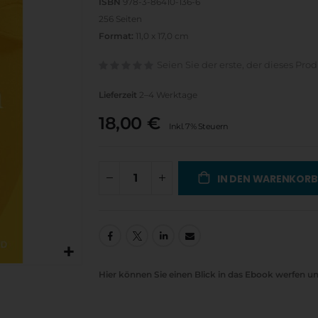
ISBN
978-3-86410-136-6
256 Seiten
Format:
11,0 x 17,0 cm
Seien Sie der erste, der dieses Pro
Lieferzeit
2–4 Werktage
18,00 €
Inkl. 7% Steuern
IN DEN WARENKORB
Hier können Sie einen Blick in das Ebook werfen un