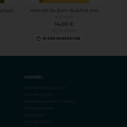
physik
Weshalb Sie (k)ein Buddhist sind
Rating:
0%
14,00 €
Inkl. 7% Steuern
IN DEN WARENKORB
HANDEL
Händlerinformationen
Auslieferungen
Ansprechpartner im Verlag
Verlagsvertreter
Vorschauen
Foreign Rights