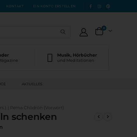
|
KONTAKT
EIN KONTO ERSTELLEN
Artikel
0
Warenkorb
nder
Musik, Hörbücher
Magazine
und Meditationen
ICE
AKTUELLES
s.) | Pema Chödrön (Vorwort)
eln schenken
ön