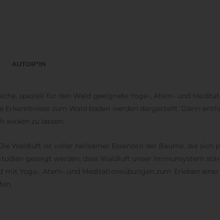
AUTOR*IN
eiche, speziell für den Wald geeignete Yoga-, Atem- und Medit
e Erkenntnisse zum Wald baden werden dargestellt. Darin entha
h wirken zu lassen.
 Die Waldluft ist voller heilsamer Essenzen der Bäume, die sich 
 Studien gezeigt werden, dass Waldluft unser Immunsystem st
d mit Yoga-, Atem- und Meditationsübungen zum Erleben einer 
fen.