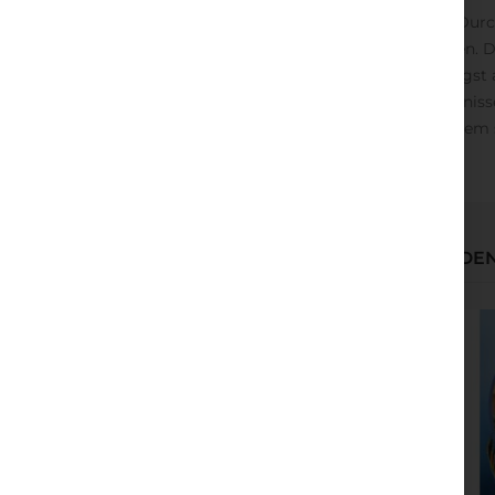
Der neue Wellnesstrend: Kraft tanken im Wald. Dur
ein, die Ruhe des Waldes auf sich wirken zu lassen.
„Shinrin yoku“ (Wald baden) ist in Japan eine läng
für Entschleunigung. Wissenschaftliche Erkenntnisse
gezeigt werden, dass Waldluft unser Immunsystem 
WIR HABEN ANDERE PRODUKTE GEFUNDEN,