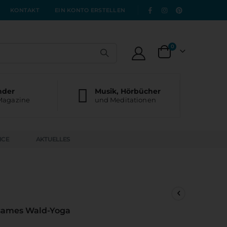
|
KONTAKT
EIN KONTO ERSTELLEN
Artikel
0
Warenkorb
nder
Musik, Hörbücher
Magazine
und Meditationen
ICE
AKTUELLES
sames Wald-Yoga