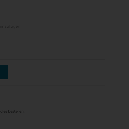
hinzufügen
d es bestellen: