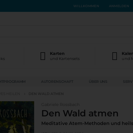
WILLKOMMEN
ANMELDEN
Karten
Kale
oks
und Kartensets
und 
MTPROGRAMM
AUTORENSCHAFT
ÜBER UNS
SERV
VES HEILEN
DEN WALD ATMEN
Gabriele Rossbach
Den Wald atmen
Meditative Atem-Methoden und heil