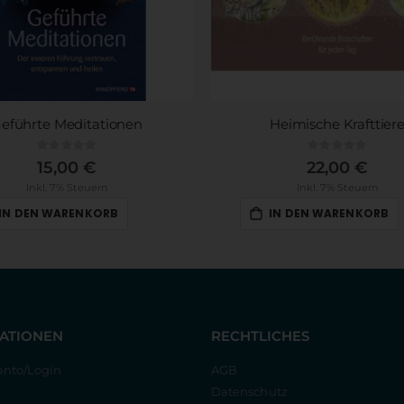
eführte Meditationen
Heimische Krafttier
Rating:
Rating:
0%
0%
15,00 €
22,00 €
Inkl. 7% Steuern
Inkl. 7% Steuern
IN DEN WARENKORB
IN DEN WARENKORB
ATIONEN
RECHTLICHES
nto/Login
AGB
Datenschutz