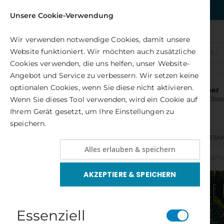
Kostenlose Lieferung nach DE
Unsere Cookie-Verwendung
Wir verwenden notwendige Cookies, damit unsere
Website funktioniert. Wir möchten auch zusätzliche
Alle(s)
Cookies verwenden, die uns helfen, unser Website-
Angebot und Service zu verbessern. Wir setzen keine
optionalen Cookies, wenn Sie diese nicht aktivieren.
Bücher
und Ebo
Wenn Sie dieses Tool verwenden, wird ein Cookie auf
Ihrem Gerät gesetzt, um Ihre Einstellungen zu
speichern.
NEUHEITEN
GESA
Alles erlauben & speichern
GESAMTPROGRAMM
MEDITATION & ALTERNATI
AKZEPTIERE & SPEICHERN
Zum
Ende
der
Bildergalerie
Essenziell
springen