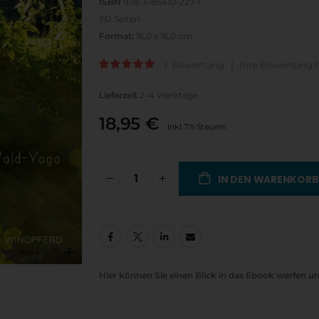
ISBN
978-3-86410-227-1
192 Seiten
Format:
16,0 x 16,0 cm
1
Bewertung
Ihre Bewertung 
Bewertung:
100
100
% of
Lieferzeit
2–4 Werktage
18,95 €
Inkl. 7% Steuern
IN DEN WARENKORB
Hier können Sie einen Blick in das Ebook werfen un