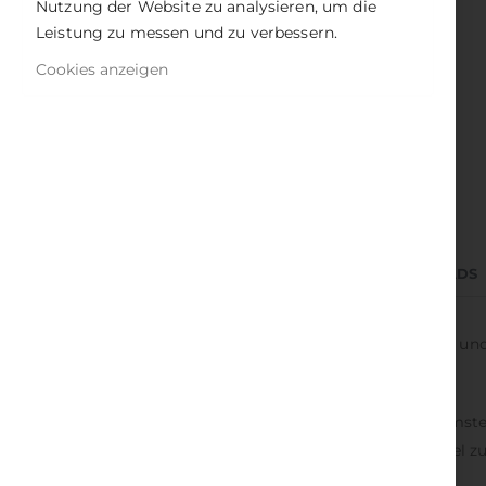
Nutzung der Website zu analysieren, um die
Bildergalerie
Leistung zu messen und zu verbessern.
springen
Cookies anzeigen
DETAILS
BEWERTUNGEN
2
DOWNLOADS
Angelika Fischer ist eine erfahrene Rohköstlerin und
und durch geeignete Kombinationen optimiert.
Mit den wichtigsten Grundregeln gelingt die Umste
einzelner Ernährungsbausteine und der Schlüssel z