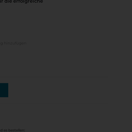
r die erfolgreiche
ng hinzufügen
d es bestellen: