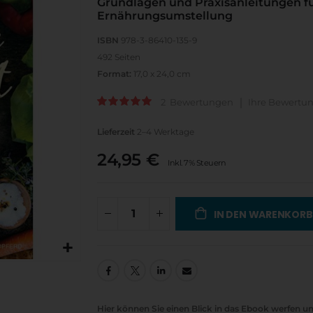
Grundlagen und Praxisanleitungen fü
Ernährungsumstellung
ISBN
978-3-86410-135-9
492 Seiten
Format:
17,0 x 24,0 cm
2
Bewertungen
Ihre Bewertu
Bewertung:
100
100
% of
Lieferzeit
2–4 Werktage
24,95 €
Inkl. 7% Steuern
IN DEN WARENKORB
Hier können Sie einen Blick in das Ebook werfen un