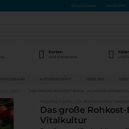
WILLKOMMEN
ANMELDEN
Karten
Kale
oks
und Kartensets
und 
MTPROGRAMM
AUTORENSCHAFT
ÜBER UNS
SERV
TES LEBEN
DAS GROSSE ROHKOST-BUCH – ALLESROH-VITALKULT
Angelika Fischer | Dr. Barbara Miller (Vorwor
Das große Rohkost-
Vitalkultur