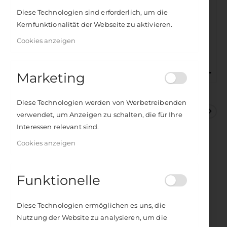
Diese Technologien sind erforderlich, um die
Kernfunktionalität der Webseite zu aktivieren.
Cookies anzeigen
Marketing
Zum
Anfang
Dr. David Frawley
Diese Technologien werden von Werbetreibenden
Soma – Verjüngung und
der
verwendet, um Anzeigen zu schalten, die für Ihre
Bildergalerie
Unsterblichkeit
Interessen relevant sind.
springen
Cookies anzeigen
Yoga und Ayurveda für Körper und Geist
ISBN
978-3-86410-023-9
512 Seiten
Funktionelle
Format:
21,5 x 13,7 cm
Seien Sie der erste, der dieses Produkt bewertet
Diese Technologien ermöglichen es uns, die
Nutzung der Website zu analysieren, um die
Lieferzeit
2–4 Werktage