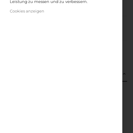
Leistung zu messen und zu verbessern.
25,00 €
Inkl. 7% Steuern
Cookies anzeigen
IN DEN WARENKORB
DETAILS
Die Sehnsucht nach Unsterblichkeit ist so alt wie die
Menschheit selbst. Doch wem nützt ein unsterblicher
Körper, wenn seine Seele krank ist? Durch Yoga,
Meditation und ayurvedische Medizin können wir nicht
nur unsere Gesundheit verbessern und die Lebensdauer
verlängern, sondern auch unsere emotionale