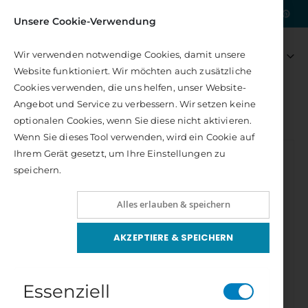
|
Kostenlose Lieferung nach DE
Unsere Cookie-Verwendung
Artikel
0
Wir verwenden notwendige Cookies, damit unsere
Navigation
Warenkorb
Website funktioniert. Wir möchten auch zusätzliche
umschalten
Cookies verwenden, die uns helfen, unser Website-
Angebot und Service zu verbessern. Wir setzen keine
GESAMTPROGRAMM
AYURVEDA
optionalen Cookies, wenn Sie diese nicht aktivieren.
SOMA – VERJÜNGUNG UND UNSTERBLICHKEIT
Wenn Sie dieses Tool verwenden, wird ein Cookie auf
Zum
Ihrem Gerät gesetzt, um Ihre Einstellungen zu
Ende
speichern.
der
Bildergalerie
springen
Alles erlauben & speichern
AKZEPTIERE & SPEICHERN
Essenziell